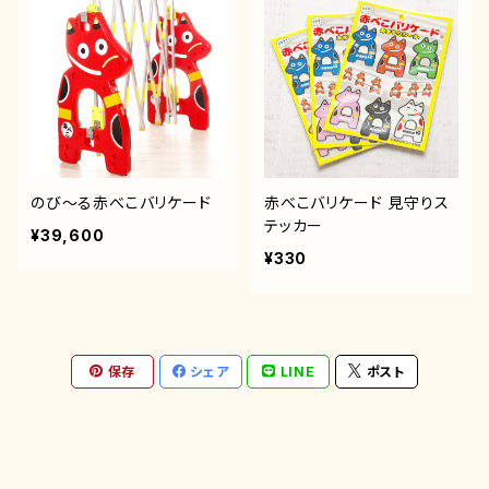
のび～る赤べこバリケード
赤べこバリケード 見守りス
テッカー
¥39,600
¥330
保存
シェア
LINE
ポスト